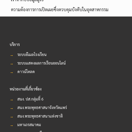
ความต้องการการเปิดเผยซึ่งควบคุมบังคับในอุตสาหกรรม
บริการ
→
ระบบอีเมลโรงเรียน
→
ระบบแสดงผลการเรียนออนไลน์
→
ดาวน์โหลด
หน่วยงานที่เกี่ยวข้อง
→
สนง. ปส.กลุ่มที่ 6
→
สนง.พระพุทธศาสนาจังหวัดแพร่
→
สนง.พระพุทธศาสนาแห่งชาติ
→
มหาเถรสมาคม