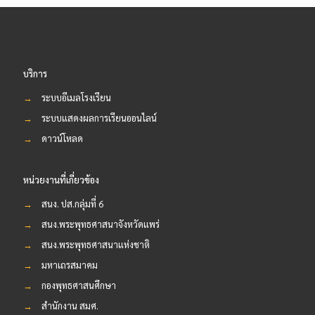
บริการ
→
ระบบอีเมลโรงเรียน
→
ระบบแสดงผลการเรียนออนไลน์
→
ดาวน์โหลด
หน่วยงานที่เกี่ยวข้อง
→
สนง. ปส.กลุ่มที่ 6
→
สนง.พระพุทธศาสนาจังหวัดแพร่
→
สนง.พระพุทธศาสนาแห่งชาติ
→
มหาเถรสมาคม
→
กองพุทธศาสนศึกษา
→
สำนักงาน สมศ.